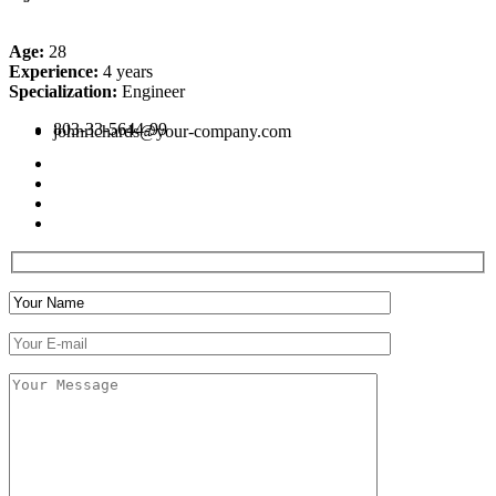
Age:
28
Experience:
4 years
Specialization:
Engineer
803-33-5644-99
johnrichards@your-company.com