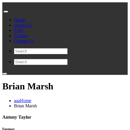
Home
About Us
FAQ
Classes
Contact Us
Brian Marsh
aaaHome
Brian Marsh
Antony Taylor
Engineer